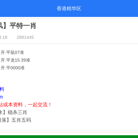
香港精华区
藏风】平特一肖
:18
2881445
开:平鼠07准
开:平龙15.39准
开:平0000准
资料
m
站或本资料，一起交流！
四水】稳杀三肖
日落】五肖五码