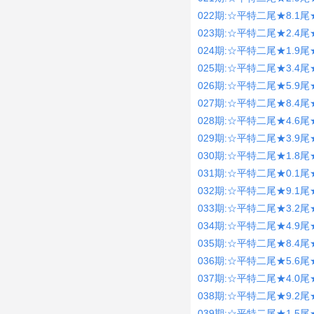
022期:☆平特二尾★8.1尾
023期:☆平特二尾★2.4尾
024期:☆平特二尾★1.9尾
025期:☆平特二尾★3.4尾★
026期:☆平特二尾★5.9尾
027期:☆平特二尾★8.4尾
028期:☆平特二尾★4.6尾★平
029期:☆平特二尾★3.9尾★
030期:☆平特二尾★1.8尾★
031期:☆平特二尾★0.1尾
032期:☆平特二尾★9.1尾★
033期:☆平特二尾★3.2尾★
034期:☆平特二尾★4.9尾
035期:☆平特二尾★8.4尾★
036期:☆平特二尾★5.6尾★
037期:☆平特二尾★4.0尾
038期:☆平特二尾★9.2尾
039期:☆平特二尾★1.5尾