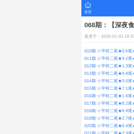
首页
068期：【深夜
发表于：2026-01-02 18:43
010期:☆平特二尾★0.6尾★
011期:☆平特二尾★9.2尾
012期:☆平特二尾★1.3尾
013期:☆平特二尾★9.8尾
014期:☆平特二尾★3.0尾
015期:☆平特二尾★7.1尾
016期:☆平特二尾★1.6尾
017期:☆平特二尾★8.2尾
018期:☆平特二尾★6.8尾
019期:☆平特二尾★2.7尾
020期:☆平特二尾★0.4尾
021期:☆平特二尾★2.9尾★