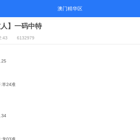
澳门精华区
友人】一码中特
:43
6132979
.25
:羊24准
.34
:龙03准