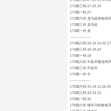
173期三码:
27.25.19
173期一码:27
173期六肖:龙马鼠狗兔鸡开
173期三肖:龙马鼠
173期一肖:龙
-----------------
174期六码:18.19.24.32.27
174期三码:
18.19.24
174期一码:18
174期六肖:牛鼠羊猪龙狗开
174期三肖:牛鼠羊
174期一肖:牛
-----------------
175期六码:32.24.13.26.35
175期三码:
32.24.13
175期一码:32
175期六肖:猪羊马蛇猴兔开: